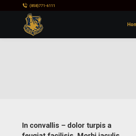
(858)771-6111
Ho
In convallis – dolor turpis a
feugiat facilisis. Morbi iaculis