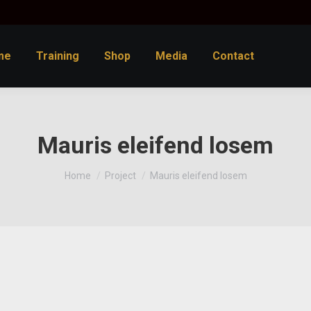
me
Training
Shop
Media
Contact
Mauris eleifend losem
You are here:
Home
Project
Mauris eleifend losem