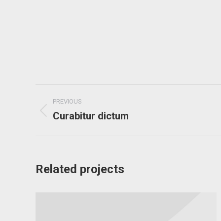
Project
PREVIOUS
navigation
Curabitur dictum
Previous
project:
Related projects