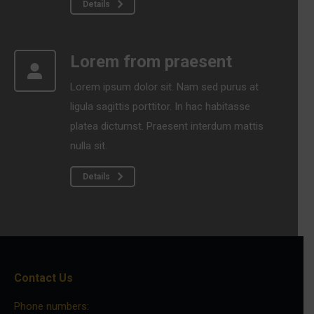
Details
Lorem from praesent
Lorem ipsum dolor sit. Nam sed purus at
ligula sagittis porttitor. In hac habitasse
platea dictumst. Praesent interdum mattis
nulla sit.
Details
Contact Us
Phone numbers: