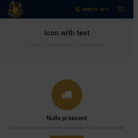
(858)771-6111
Icon with text
You are here:
Home
Shortcodes
Icon with text
Nulla praesent
Lorem ipsum consectetur adipiscing elit. Nam sed purus!