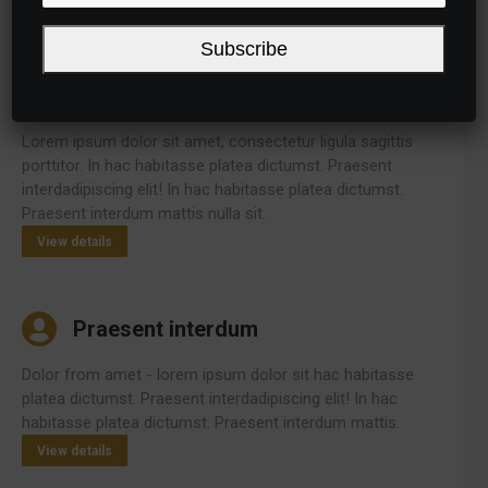
View details
Subscribe
Praesent sagittis
Lorem ipsum dolor sit amet, consectetur ligula sagittis
porttitor. In hac habitasse platea dictumst. Praesent
interdadipiscing elit! In hac habitasse platea dictumst.
Praesent interdum mattis nulla sit.
View details
Praesent interdum
Dolor from amet - lorem ipsum dolor sit hac habitasse
platea dictumst. Praesent interdadipiscing elit! In hac
habitasse platea dictumst. Praesent interdum mattis.
View details