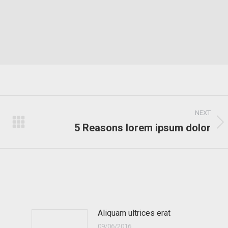
NEXT
5 Reasons lorem ipsum dolor
Next
post:
Aliquam ultrices erat
09/06/2016