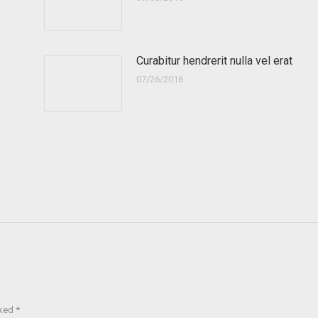
Curabitur hendrerit nulla vel erat
07/26/2016
rked
*