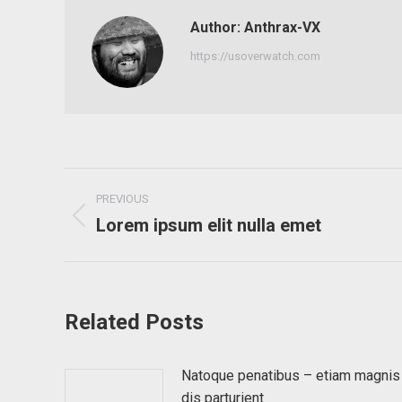
Author:
Anthrax-VX
https://usoverwatch.com
Post
PREVIOUS
navigation
Lorem ipsum elit nulla emet
Previous
post:
Related Posts
Natoque penatibus – etiam magnis
dis parturient