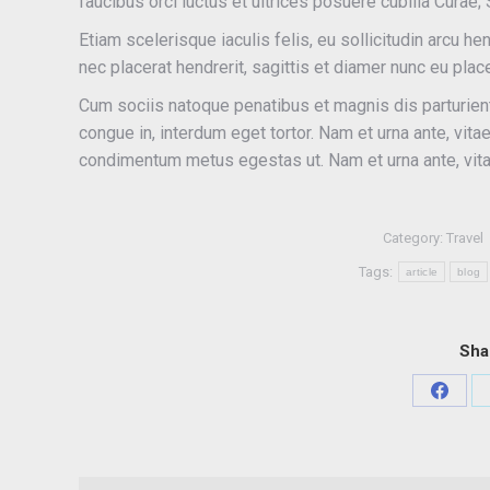
faucibus orci luctus et ultrices posuere cubilia Cura
Etiam scelerisque iaculis felis, eu sollicitudin arcu he
nec placerat hendrerit, sagittis et diamer nunc eu pla
Cum sociis natoque penatibus et magnis dis parturient
congue in, interdum eget tortor. Nam et urna ante, vit
condimentum metus egestas ut. Nam et urna ante, vita
Category:
Travel
Tags:
article
blog
Sha
Share
on
Faceb