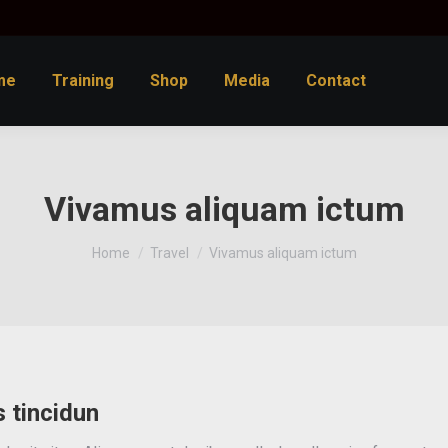
me
Training
Shop
Media
Contact
Vivamus aliquam ictum
You are here:
Home
Travel
Vivamus aliquam ictum
 tincidun