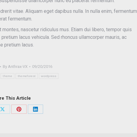
e; Suspendisse ullamcorper nunc eu placerat fermentum.
ndrerit vitae. Aliquam eget dapibus nulla. In nulla enim, fermentum
cerat fermentum.
 montes, nascetur ridiculus mus. Etiam dui libero, tempor quis
ae pretium lacus vehicula. Sed rhoncus ullamcorper mauris, ac
e pretium lacus.
By
Anthrax-VX
09/20/2016
theme
themeforest
wordpress
re This Article
Share
Share
Share
on
on
on
ook
X
Pinterest
LinkedIn