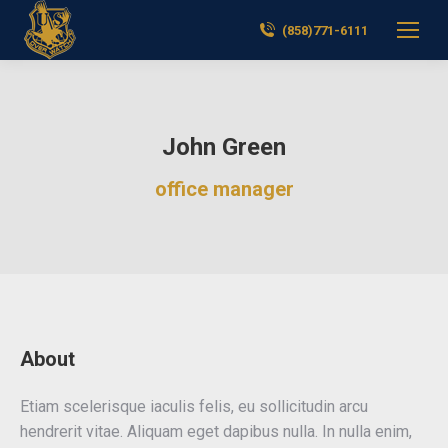
(858)771-6111
John Green
office manager
About
Etiam scelerisque iaculis felis, eu sollicitudin arcu
hendrerit vitae. Aliquam eget dapibus nulla. In nulla enim,