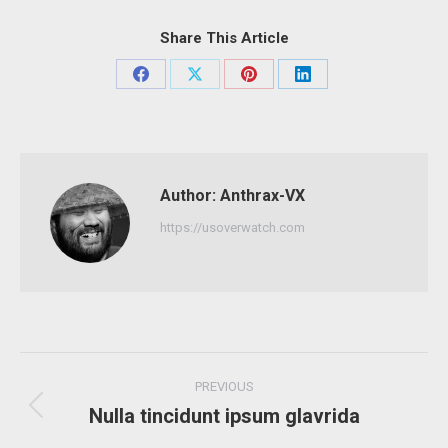
Share This Article
Share
Share
Share
Share
on
on
on
on
Facebook
X
Pinterest
LinkedIn
Author:
Anthrax-VX
https://usoverwatch.com
Post
PREVIOUS
navigation
Nulla tincidunt ipsum glavrida
Previous
post: