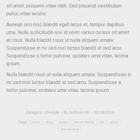
sit amet, posuere vitae nibh. Sed placerat vestibulum
purus vitae iaculis.
Aenean orci nisl, blandit eget lacus et, tempor dapibus
urna. Nulla sollicitudin nisi id enim varius cursus sit amet
at risus. Nulla blandit risus ut nulla aliquam ornare.
Suspendisse in mi sed nisl luctus blandit id sed arcu.
Suspendisse a tortor pulvinar, sodales urna vitae, lacinia
ipsum.
Nulla blandit risus ut nulla aliquam ornare. Suspendisse in
mi sed nisl luctus blandit id sed arcu. Suspendisse a
tortor pulvinar, sodales urna vitae, lacinia ipsum.
Category:
Lifestyle
By
Anthrax-VX
03/08/2016
Tags:
article
blog
design
dream-theme
life
photo
themeforest