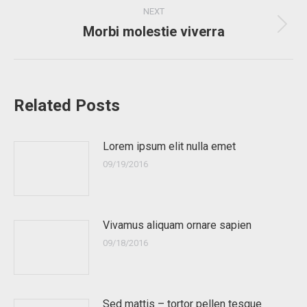
NEXT
Morbi molestie viverra
Next
post:
Related Posts
Lorem ipsum elit nulla emet
09/19/2016
Vivamus aliquam ornare sapien
09/18/2016
Sed mattis – tortor pellen tesque