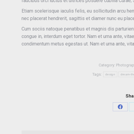
faucibus orci luctus et ultrices posuere cubilia Cura
Etiam scelerisque iaculis felis, eu sollicitudin arcu he
nec placerat hendrerit, sagittis et diamer nunc eu pla
Cum sociis natoque penatibus et magnis dis parturient
congue in, interdum eget tortor. Nam et urna ante, vit
condimentum metus egestas ut. Nam et urna ante, vita
Category:
Photogra
Tags:
design
dream-t
Sha
Share
on
Faceb