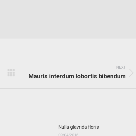
NEXT
Mauris interdum lobortis bibendum
Next
post:
Nulla glavrida floris
09/04/2016