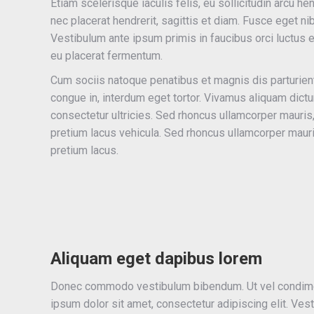
Etiam scelerisque iaculis felis, eu sollicitudin arcu he
nec placerat hendrerit, sagittis et diam. Fusce eget nib
Vestibulum ante ipsum primis in faucibus orci luctus 
eu placerat fermentum.
Cum sociis natoque penatibus et magnis dis parturient
congue in, interdum eget tortor. Vivamus aliquam dictum
consectetur ultricies. Sed rhoncus ullamcorper mauris
pretium lacus vehicula. Sed rhoncus ullamcorper maur
pretium lacus.
Aliquam eget dapibus lorem
Donec commodo vestibulum bibendum. Ut vel condiment
ipsum dolor sit amet, consectetur adipiscing elit. Vest