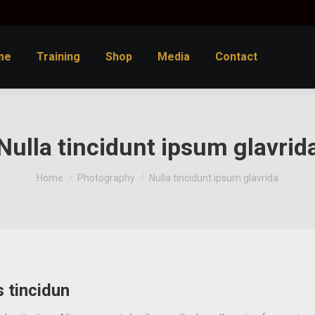
me
Training
Shop
Media
Contact
Nulla tincidunt ipsum glavrid
You are here:
Home
Photography
Nulla tincidunt ipsum glavrida
 tincidun