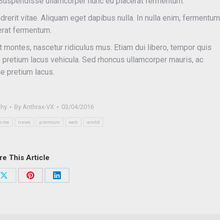
e; Suspendisse ullamcorper nunc eu placerat fermentum.
ndrerit vitae. Aliquam eget dapibus nulla. In nulla enim, fermentum
cerat fermentum.
 montes, nascetur ridiculus mus. Etiam dui libero, tempor quis
ae pretium lacus vehicula. Sed rhoncus ullamcorper mauris, ac
e pretium lacus.
phy
By
Anthrax-VX
03/04/2016
heme
news
premium
web
world
re This Article
Share
Share
Share
on
on
on
ook
X
Pinterest
LinkedIn