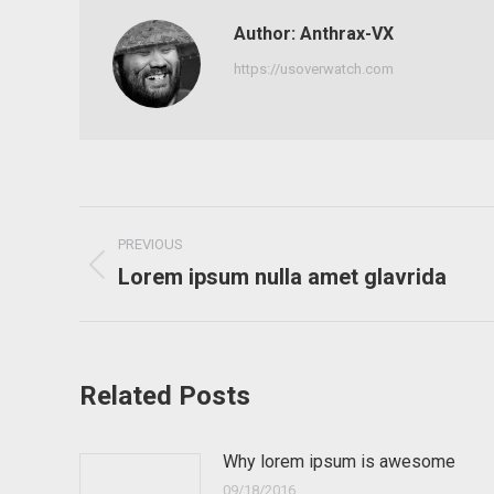
Author:
Anthrax-VX
https://usoverwatch.com
Post
PREVIOUS
navigation
Lorem ipsum nulla amet glavrida
Previous
post:
Related Posts
Why lorem ipsum is awesome
09/18/2016