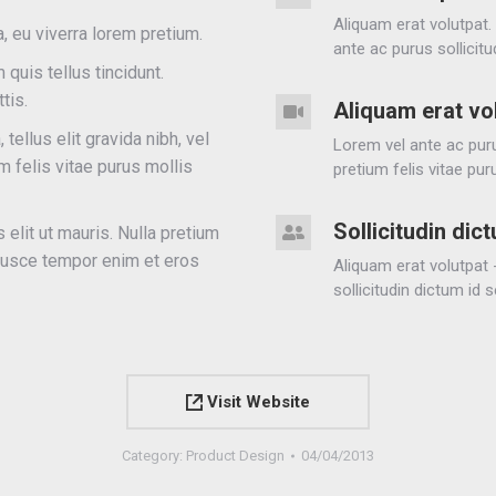
Aliquam erat volutpat.
, eu viverra lorem pretium.
ante ac purus sollicit
quis tellus tincidunt.
tis.
Aliquam erat vo
tellus elit gravida nibh, vel
Lorem vel ante ac puru
m felis vitae purus mollis
pretium felis vitae pur
Sollicitudin dic
 elit ut mauris. Nulla pretium
 Fusce tempor enim et eros
Aliquam erat volutpat 
sollicitudin dictum id 
Visit Website
Category:
Product Design
04/04/2013