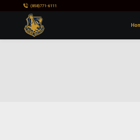
(858)771-6111
Ho