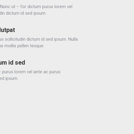
 Nunc ut – for dictum purus lorem vel
udin dictum id sed ipsum.
lutpat
s sollicitudin dictum id sed ipsum. Nulla
us mollis pellen tesque.
tum id sed
- purus lorem vel ante ac purus
sed ipsum.