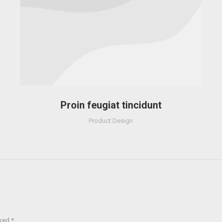
Proin feugiat tincidunt
Product Design
rked
*