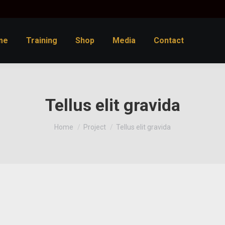
me
Training
Shop
Media
Contact
Tellus elit gravida
You are here:
Home
Project
Tellus elit gravida