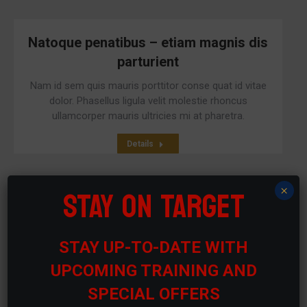
Natoque penatibus – etiam magnis dis
parturient
Nam id sem quis mauris porttitor conse quat id vitae
dolor. Phasellus ligula velit molestie rhoncus
ullamcorper mauris ultricies mi at pharetra.
Details
STAY ON TARGET
×
Aliquam ultrices erat
Duis ornare, est at lobortis mollis, felis libero mollis
STAY UP-TO-DATE WITH
orci, vitae congue neque lectus vel neque. Aliquam
ultrices erat.
UPCOMING TRAINING AND
SPECIAL OFFERS
Details