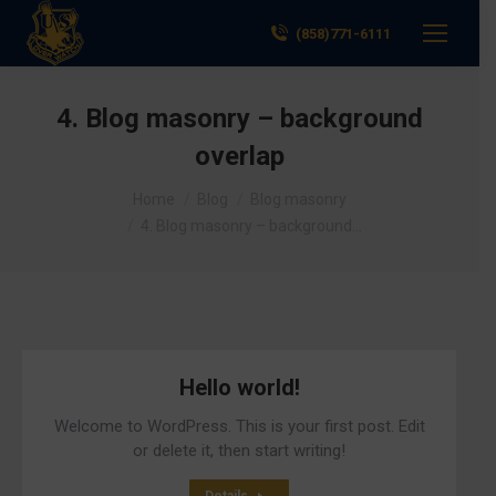
(858)771-6111
4. Blog masonry – background
overlap
You are here:
Home
Blog
Blog masonry
4. Blog masonry – background…
Hello world!
Welcome to WordPress. This is your first post. Edit
or delete it, then start writing!