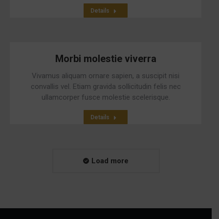
Details
Morbi molestie viverra
Vivamus aliquam ornare sapien, a suscipit nisi
convallis vel. Etiam gravida sollicitudin felis nec
ullamcorper fusce molestie scelerisque.
Details
Load more