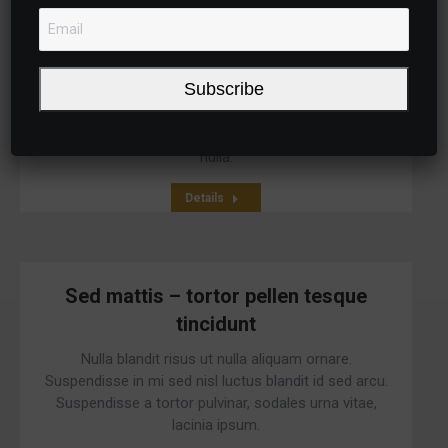
Nulla glavrida floris
Subscribe
Proin lorem ipsum dolor glavrida ligula justo, iaculis
quis ornare in, tempus id purus. Vestibulum et metus
nulla.
Details
Sed mattis – tortor pellen tesque
tincidunt
Nulla blandit risus ut nulla aliquam ornare.
Suspendisse in mi sed nisl luctus blandit id sed arcu.
Suspendisse a tortor pulvinar, sodales urna vitae,
lacinia ipsum.